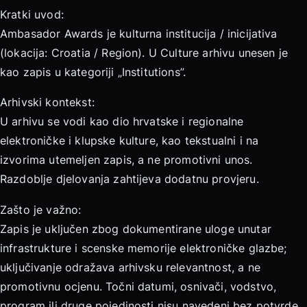
Kratki uvod:
Ambasador Awards je kulturna institucija / inicijativa
(lokacija: Croatia / Region). U Culture arhivu unesen je
kao zapis u kategoriji „Institutions”.
Arhivski kontekst:
U arhivu se vodi kao dio hrvatske i regionalne
elektroničke i klupske kulture, kao tekstualni i na
izvorima utemeljen zapis, a ne promotivni unos.
Razdoblje djelovanja zahtijeva dodatnu provjeru.
Zašto je važno:
Zapis je uključen zbog dokumentirane uloge unutar
infrastrukture i scenske memorije elektroničke glazbe;
uključivanje odražava arhivsku relevantnost, a ne
promotivnu ocjenu. Točni datumi, osnivači, vodstvo,
program ili druge pojedinosti nisu navedeni bez potvrde