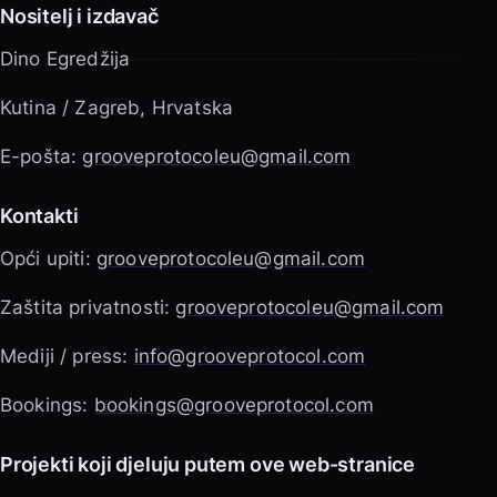
Nositelj i izdavač
Dino Egredžija
Kutina / Zagreb, Hrvatska
E-pošta:
grooveprotocoleu@gmail.com
Kontakti
Opći upiti:
grooveprotocoleu@gmail.com
Zaštita privatnosti:
grooveprotocoleu@gmail.com
Mediji / press:
info@grooveprotocol.com
Bookings:
bookings@grooveprotocol.com
Projekti koji djeluju putem ove web-stranice