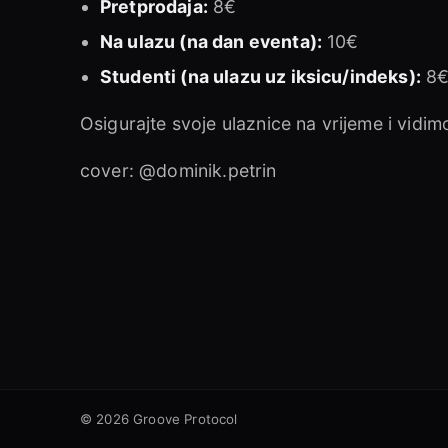
Pretprodaja:
8€
Na ulazu (na dan eventa):
10€
Studenti (na ulazu uz iksicu/indeks):
8
Osigurajte svoje ulaznice na vrijeme i vidim
cover: @dominik.petrin
© 2026 Groove Protocol