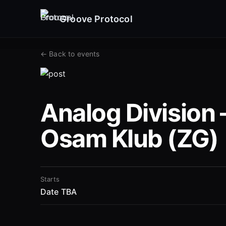
Groove Protocol
←
Back to events
Analog Division 
Osam Klub (ZG)
Starts
Date TBA