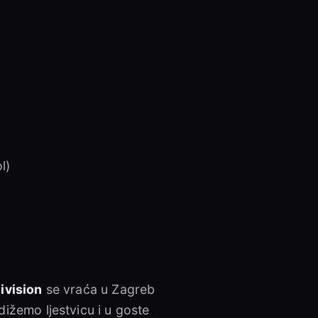
l)
ivision
se vraća u Zagreb
ižemo ljestvicu i u goste