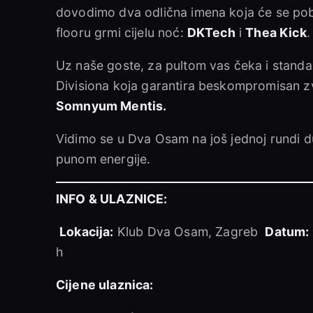
dovodimo dva odlična imena koja će se pobr
flooru grmi cijelu noć:
DKTech
i
Thea Kick
.
Uz naše goste, za pultom vas čeka i stand
Divisiona koja garantira beskompromisan 
Somnyum Mentis.
Vidimo se u Dva Osam na još jednoj rundi d
punom energije.
INFO & ULAZNICE:
Lokacija:
Klub Dva Osam, Zagreb
Datum:
h
Cijene ulaznica: