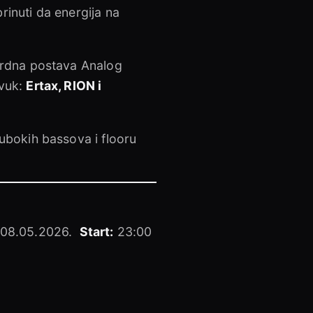
inuti da energija na
ardna postava Analog
zvuk:
Ertax, RION i
ubokih bassova i flooru
08.05.2026.
Start:
23:00