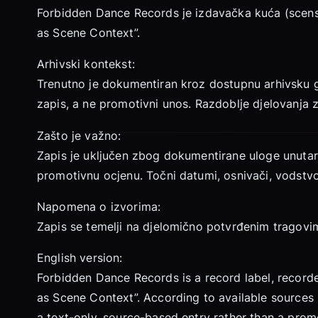
Forbidden Dance Records je izdavačka kuća (scenski 
as Scene Context”.
Arhivski kontekst:
Trenutno je dokumentiran kroz dostupnu arhivsku gr
zapis, a ne promotivni unos. Razdoblje djelovanja 
Zašto je važno:
Zapis je uključen zbog dokumentirane uloge unutar 
promotivnu ocjenu. Točni datumi, osnivači, vodstvo
Napomena o izvorima:
Zapis se temelji na djelomično potvrđenim tragovima;
English version:
Forbidden Dance Records is a record label, recorde
as Scene Context”. According to available sources 
a text-only, source-based entry rather than a promot