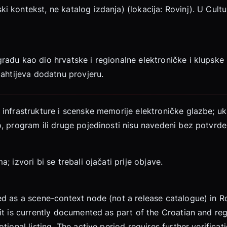
kontekst, ne katalog izdanja) (lokacija: Rovinj). U Cultur
ađu kao dio hrvatske i regionalne elektroničke i klupske k
zahtijeva dodatnu provjeru.
infrastrukture i scenske memorije elektroničke glazbe; uk
, program ili druge pojedinosti nisu navedeni bez potvrde
 izvori bi se trebali ojačati prije objave.
d as a scene-context node (not a release catalogue) in Ro
it is currently documented as part of the Croatian and re
ional listing. The active period requires further verificati