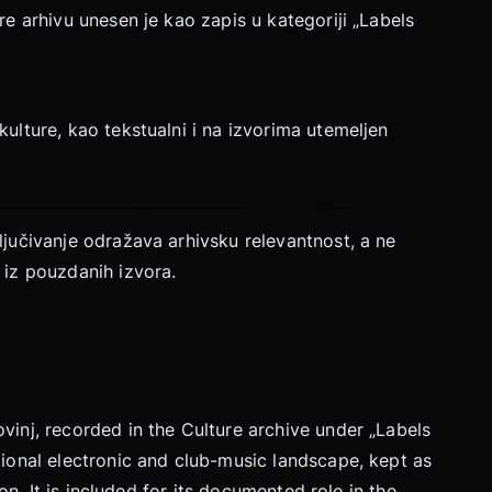
e arhivu unesen je kao zapis u kategoriji „Labels
ulture, kao tekstualni i na izvorima utemeljen
ljučivanje odražava arhivsku relevantnost, a ne
 iz pouzdanih izvora.
vinj, recorded in the Culture archive under „Labels
gional electronic and club-music landscape, kept as
on. It is included for its documented role in the