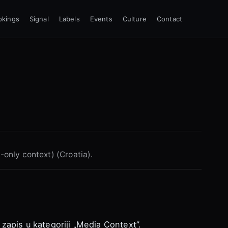
okings
Signal
Labels
Events
Culture
Contact
t-only context) (Croatia).
 zapis u kategoriji „Media Context”.