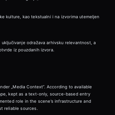
e kulture, kao tekstualni i na izvorima utemeljen
 uključivanje odražava arhivsku relevantnost, a
otvrde iz pouzdanih izvora.
 under „Media Context”. According to available
ape, kept as a text-only, source-based entry
cumented role in the scene’s infrastructure and
t reliable sources.