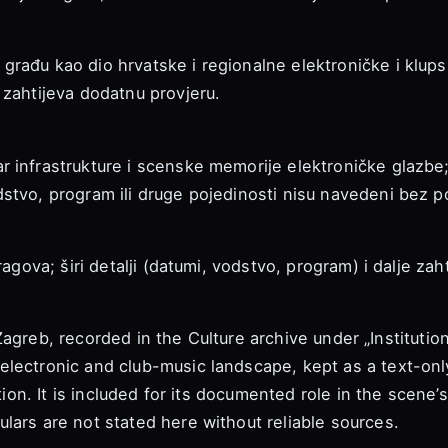
rađu kao dio hrvatske i regionalne elektroničke i klupsk
 zahtijeva dodatnu provjeru.
 infrastrukture i scenske memorije elektroničke glazbe;
stvo, program ili druge pojedinosti nisu navedeni bez p
agova; širi detalji (datumi, vodstvo, program) i dalje zaht
in Zagreb, recorded in the Culture archive under „Institutio
electronic and club-music landscape, kept as a text-onl
ation. It is included for its documented role in the scene
lars are not stated here without reliable sources.