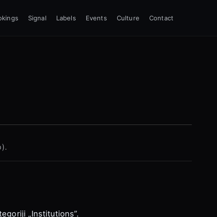
okings
Signal
Labels
Events
Culture
Contact
b).
goriji „Institutions”.